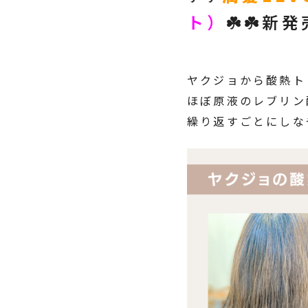
ト）
☘️☘️新
ヤクジョから酸熱ト
ほぼ原液のレブリン
繰り返すごとにしなや