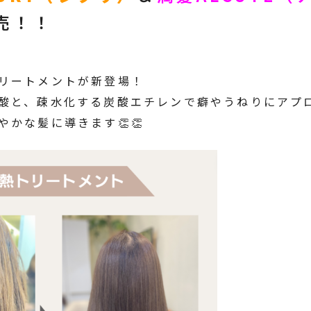
発売！！
リートメントが新登場！
酸と、疎水化する炭酸エチレンで癖やうねりにアプ
かな髪に導きます👏👏